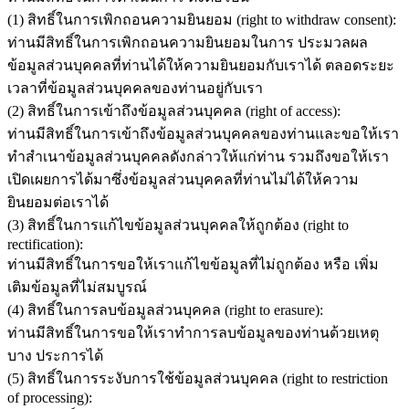
(1) สิทธิ์ในการเพิกถอนความยินยอม (right to withdraw consent):
ท่านมีสิทธิ์ในการเพิกถอนความยินยอมในการ ประมวลผล
ข้อมูลส่วนบุคคลที่ท่านได้ให้ความยินยอมกับเราได้ ตลอดระยะ
เวลาที่ข้อมูลส่วนบุคคลของท่านอยู่กับเรา
(2) สิทธิ์ในการเข้าถึงข้อมูลส่วนบุคคล (right of access):
ท่านมีสิทธิ์ในการเข้าถึงข้อมูลส่วนบุคคลของท่านและขอให้เรา
ทำสำเนาข้อมูลส่วนบุคคลดังกล่าวให้แก่ท่าน รวมถึงขอให้เรา
เปิดเผยการได้มาซึ่งข้อมูลส่วนบุคคลที่ท่านไม่ได้ให้ความ
ยินยอมต่อเราได้
(3) สิทธิ์ในการแก้ไขข้อมูลส่วนบุคคลให้ถูกต้อง (right to
rectification):
ท่านมีสิทธิ์ในการขอให้เราแก้ไขข้อมูลที่ไม่ถูกต้อง หรือ เพิ่ม
เติมข้อมูลที่ไม่สมบูรณ์
(4) สิทธิ์ในการลบข้อมูลส่วนบุคคล (right to erasure):
ท่านมีสิทธิ์ในการขอให้เราทำการลบข้อมูลของท่านด้วยเหตุ
บาง ประการได้
(5) สิทธิ์ในการระงับการใช้ข้อมูลส่วนบุคคล (right to restriction
of processing):