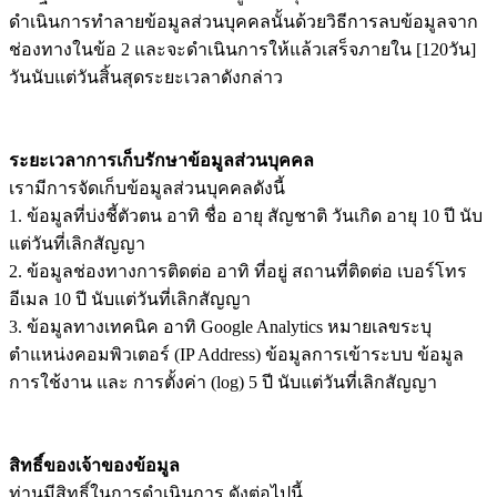
ดำเนินการทำลายข้อมูลส่วนบุคคลนั้นด้วยวิธีการลบข้อมูลจาก
ช่องทางในข้อ 2 และจะดำเนินการให้แล้วเสร็จภายใน [120วัน]
วันนับแต่วันสิ้นสุดระยะเวลาดังกล่าว
ระยะเวลาการเก็บรักษาข้อมูลส่วนบุคคล
เรามีการจัดเก็บข้อมูลส่วนบุคคลดังนี้
1. ข้อมูลที่บ่งชี้ตัวตน อาทิ ชื่อ อายุ สัญชาติ วันเกิด อายุ 10 ปี นับ
แต่วันที่เลิกสัญญา
2. ข้อมูลช่องทางการติดต่อ อาทิ ที่อยู่ สถานที่ติดต่อ เบอร์โทร
อีเมล 10 ปี นับแต่วันที่เลิกสัญญา
3. ข้อมูลทางเทคนิค อาทิ Google Analytics หมายเลขระบุ
ตำแหน่งคอมพิวเตอร์ (IP Address) ข้อมูลการเข้าระบบ ข้อมูล
การใช้งาน และ การตั้งค่า (log) 5 ปี นับแต่วันที่เลิกสัญญา
สิทธิ์ของเจ้าของข้อมูล
ท่านมีสิทธิ์ในการดำเนินการ ดังต่อไปนี้