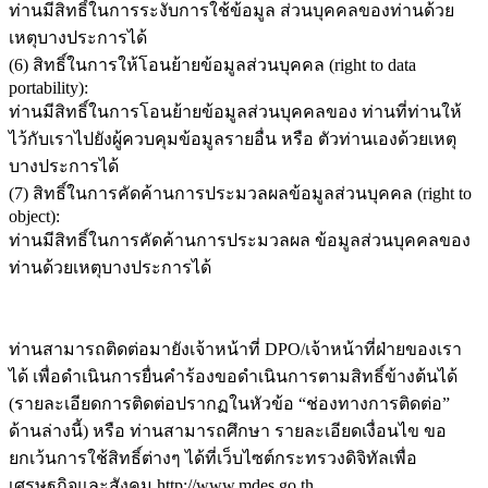
ท่านมีสิทธิ์ในการระงับการใช้ข้อมูล ส่วนบุคคลของท่านด้วย
เหตุบางประการได้
(6) สิทธิ์ในการให้โอนย้ายข้อมูลส่วนบุคคล (right to data
portability):
ท่านมีสิทธิ์ในการโอนย้ายข้อมูลส่วนบุคคลของ ท่านที่ท่านให้
ไว้กับเราไปยังผู้ควบคุมข้อมูลรายอื่น หรือ ตัวท่านเองด้วยเหตุ
บางประการได้
(7) สิทธิ์ในการคัดค้านการประมวลผลข้อมูลส่วนบุคคล (right to
object):
ท่านมีสิทธิ์ในการคัดค้านการประมวลผล ข้อมูลส่วนบุคคลของ
ท่านด้วยเหตุบางประการได้
ท่านสามารถติดต่อมายังเจ้าหน้าที่ DPO/เจ้าหน้าที่ฝ่ายของเรา
ได้ เพื่อดำเนินการยื่นคำร้องขอดำเนินการตามสิทธิ์ข้างต้นได้
(รายละเอียดการติดต่อปรากฏในหัวข้อ “ช่องทางการติดต่อ”
ด้านล่างนี้) หรือ ท่านสามารถศึกษา รายละเอียดเงื่อนไข ขอ
ยกเว้นการใช้สิทธิ์ต่างๆ ได้ที่เว็บไซต์กระทรวงดิจิทัลเพื่อ
เศรษฐกิจและสังคม http://www.mdes.go.th