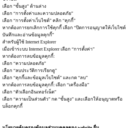
เลือก “ขั้นสูง” ด้านล่าง
เลือก “การตั้งค่าและความปลอดภัย”
เลือก “การตั้งค่าเว็บไซต์” คลิก “คุกกี้”
หากต้องการยกเลิกการใช้คุกกี้ เลือก “ปิดการอนุญาตให้เว็บไซต์
บันทึกและอ่านข้อมูลคุกกี้”
สำหรับผู้ใช้ Internet Explorer
เมื่อเข้าระบบ Internet Explorer เลือก “การตั้งค่า”
หากต้องการลบข้อมูลคุกกี้:
เลือก “ความปลอดภัย”
เลือก “ลบประวัติการเรียกดู”
เลือก “คุกกี้และข้อมูลเว็บไซต์” และกด “ลบ”
หากต้องการลบข้อมูลคุกกี้: เลือก “เครื่องมือ”
เลือก “ตัวเลือกอินเทอร์เน็ต”
เลือก “ความเป็นส่วนตัว” กด “ขั้นสูง” และเลือกให้อนุญาตหรือ
บล็อกคุกกี้
นโยบายคุ้มครองข้อมูลส่วนบุคคลของ website อื่น